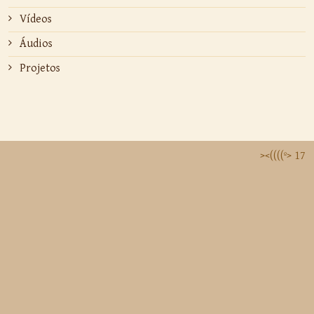
Vídeos
Áudios
Projetos
><((((º> 17